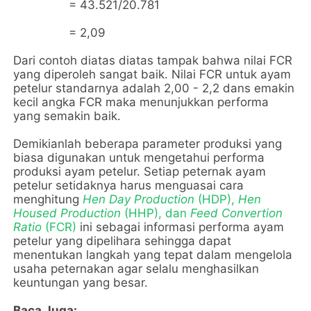
= 43.521/20.781
= 2,09
Dari contoh diatas diatas tampak bahwa nilai FCR
yang diperoleh sangat baik. Nilai FCR untuk ayam
petelur standarnya adalah 2,00 - 2,2 dans emakin
kecil angka FCR maka menunjukkan performa
yang semakin baik.
Demikianlah beberapa parameter produksi yang
biasa digunakan untuk mengetahui performa
produksi ayam petelur. Setiap peternak ayam
petelur setidaknya harus menguasai cara
menghitung
Hen Day Production
(HDP),
Hen
Housed Production
(HHP), dan
Feed Convertion
Ratio
(FCR)
ini sebagai informasi performa ayam
petelur yang dipelihara sehingga dapat
menentukan langkah yang tepat dalam mengelola
usaha peternakan agar selalu menghasilkan
keuntungan yang besar.
Baca Juga: