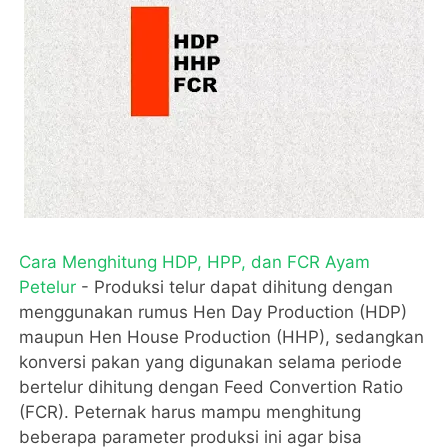
Cara Menghitung HDP, HPP, dan FCR Ayam
Petelur
- Produksi telur dapat dihitung dengan
menggunakan rumus Hen Day Production (HDP)
maupun Hen House Production (HHP), sedangkan
konversi pakan yang digunakan selama periode
bertelur dihitung dengan Feed Convertion Ratio
(FCR). Peternak harus mampu menghitung
beberapa parameter produksi ini agar bisa