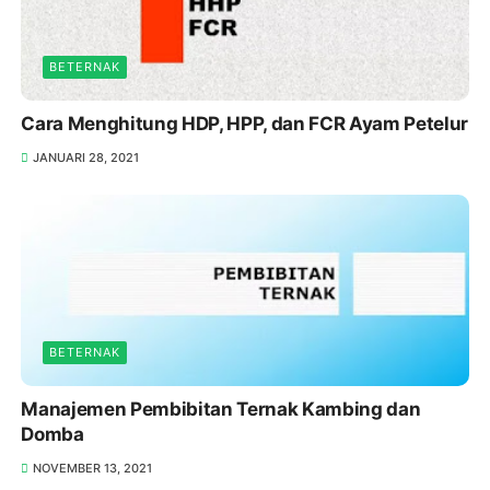
BETERNAK
Cara Menghitung HDP, HPP, dan FCR Ayam Petelur
JANUARI 28, 2021
BETERNAK
Manajemen Pembibitan Ternak Kambing dan
Domba
NOVEMBER 13, 2021