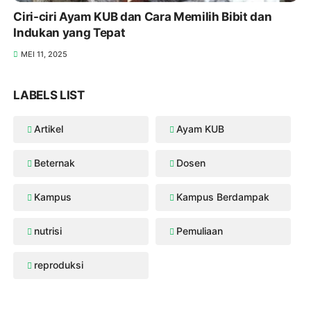
Ciri-ciri Ayam KUB dan Cara Memilih Bibit dan
Indukan yang Tepat
MEI 11, 2025
LABELS LIST
Artikel
Ayam KUB
Beternak
Dosen
Kampus
Kampus Berdampak
nutrisi
Pemuliaan
reproduksi