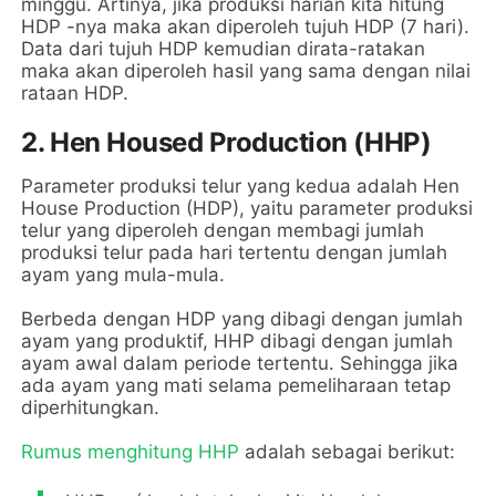
minggu. Artinya, jika produksi harian kita hitung
HDP -nya maka akan diperoleh tujuh HDP (7 hari).
Data dari tujuh HDP kemudian dirata-ratakan
maka akan diperoleh hasil yang sama dengan nilai
rataan HDP.
2. Hen Housed Production (HHP)
Parameter produksi telur yang kedua adalah Hen
House Production (HDP), yaitu parameter produksi
telur yang diperoleh dengan membagi jumlah
produksi telur pada hari tertentu dengan jumlah
ayam yang mula-mula.
Berbeda dengan HDP yang dibagi dengan jumlah
ayam yang produktif, HHP dibagi dengan jumlah
ayam awal dalam periode tertentu. Sehingga jika
ada ayam yang mati selama pemeliharaan tetap
diperhitungkan.
Rumus menghitung HHP
adalah sebagai berikut: