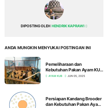
DIPOSTING OLEH
HENDRIK KAPRAWI
ANDA MUNGKIN MENYUKAI POSTINGAN INI
Pemeliharaan dan 
Kebutuhan Pakan Ayam KUB 
Umur 4-12 Minggu
AYAM KUB
JUN 05, 2025
Persiapan Kandang Brooder 
dan Kebutuhan Pakan Ayam 