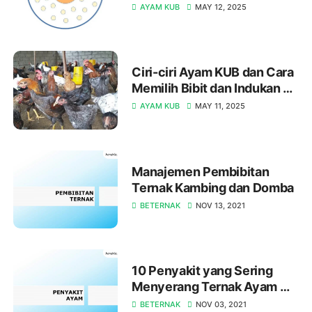
 Photo by: 
KUB
AYAM KUB
MAY 12, 2025
https://palangkaraya.go.id 

Brooder: suhu dan sebaran ayam 
Setelah melewati masa brooding, 
Ciri-ciri Ayam KUB dan Cara 
normal

periode selanjutnya yang harus 
Memilih Bibit dan Indukan 
diperhatikan...
yang Tepat
AYAM KUB
MAY 11, 2025
Kandang adalah prasarana utama 
dalam pemeliharaan ternak, 
termasuk pemeliharaan...
Photo by: AK 
Manajemen Pembibitan 
(https://majalahinfovet.com)

Ternak Kambing dan Domba
BETERNAK
NOV 13, 2021
Ayam KUB adalah hasil pemuliaan 
ayam kampung yang berasal dari 
daerah Cianj...
10 Penyakit yang Sering 
Menyerang Ternak Ayam 
dan Ciri-cirinya
BETERNAK
NOV 03, 2021